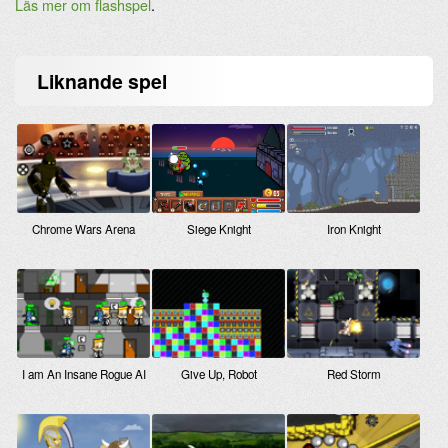
Läs mer om flashspel
.
Liknande
spel
Chrome Wars Arena
Siege Knight
Iron Knight
I am An Insane Rogue AI
Give Up, Robot
Red Storm