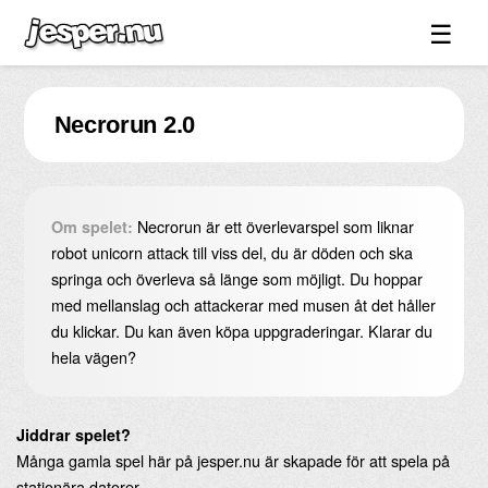
☰
Spel ↓
Necrorun 2.0
Bilder ↓
Forum ↓
Länkar
Necrorun är ett överlevarspel som liknar
Om spelet:
Videos
robot unicorn attack till viss del, du är döden och ska
springa och överleva så länge som möjligt. Du hoppar
Blandat ↓
med mellanslag och attackerar med musen åt det håller
du klickar. Du kan även köpa uppgraderingar. Klarar du
Om sidan ↓
hela vägen?
Jiddrar spelet?
Många gamla spel här på jesper.nu är skapade för att spela på
stationära datorer.