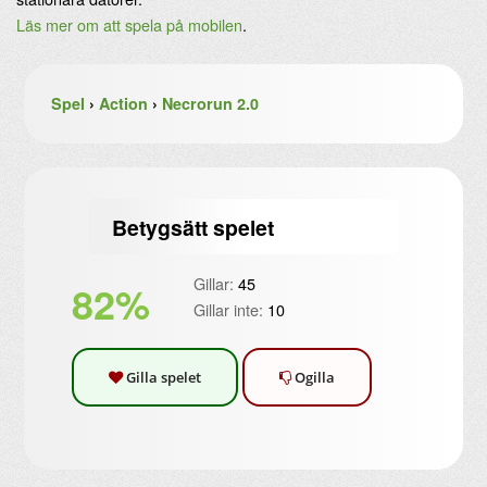
Läs mer om att spela på mobilen
.
Spel
›
Action
›
Necrorun 2.0
Betygsätt spelet
Gillar:
45
82%
Gillar inte:
10
Gilla spelet
Ogilla