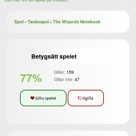
Spel
›
Tankespel
›
The Wizards Notebook
Betygsätt spelet
Gillar:
159
77%
Gillar inte:
47
Gilla spelet
Ogilla