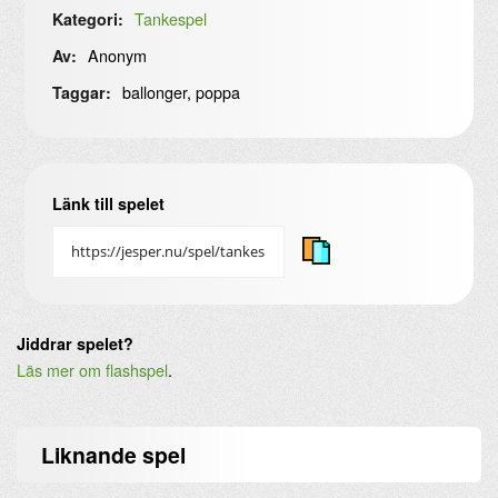
Tankespel
Kategori:
Anonym
Av:
ballonger, poppa
Taggar:
Länk till spelet
Jiddrar spelet?
Läs mer om flashspel
.
Liknande
spel