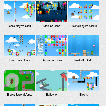
Bloons players pack 1
Night balloons
Bloons players pack 3
Even more bloons
Bloons pop three
Feed with Brains
Bloons tower defence
Ballooner
Bloons