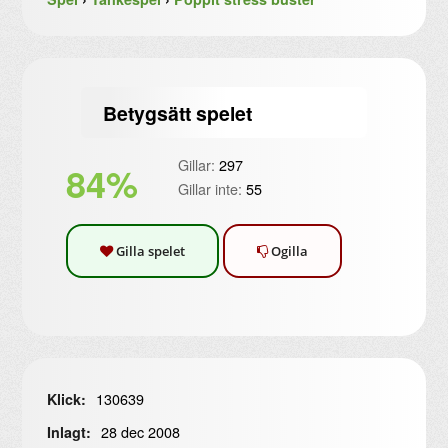
Betygsätt spelet
Gillar:
297
84%
Gillar inte:
55
Gilla spelet
Ogilla
130639
Klick:
28 dec 2008
Inlagt: