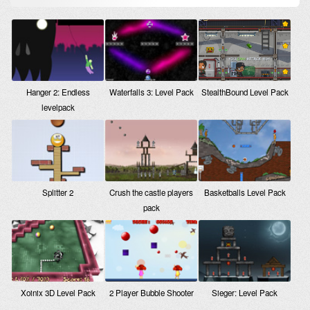
StealthBound Level Pack
Hanger 2: Endless
Waterfalls 3: Level Pack
levelpack
Splitter 2
Crush the castle players
Basketballs Level Pack
pack
Xoinix 3D Level Pack
2 Player Bubble Shooter
Sieger: Level Pack