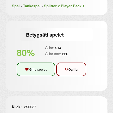
Spel
›
Tankespel
›
Splitter 2 Player Pack 1
Betygsätt spelet
Gillar:
914
80%
Gillar inte:
226
Gilla spelet
Ogilla
390037
Klick: