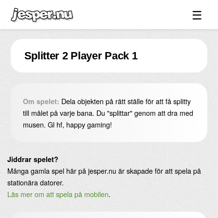
☰
Spel ↓
Splitter 2 Player Pack 1
Bilder ↓
Forum ↓
Länkar
Dela objekten på rätt ställe för att få splitty
Om spelet:
Videos
till målet på varje bana. Du "splittar" genom att dra med
musen. Gl hf, happy gaming!
Blandat ↓
Om sidan ↓
Jiddrar spelet?
Många gamla spel här på jesper.nu är skapade för att spela på
stationära datorer.
Läs mer om att spela på mobilen
.