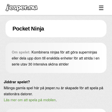
☰
Spel ↓
Pocket Ninja
Bilder ↓
Forum ↓
Länkar
Kombinera ninjas för att göra superninjas
Om spelet:
Videos
eller dela upp dom till enskilda enheter för att strida i en
serie utav 30 intensiva sköna strider
Blandat ↓
Om sidan ↓
Jiddrar spelet?
Många gamla spel här på jesper.nu är skapade för att spela på
stationära datorer.
Läs mer om att spela på mobilen
.