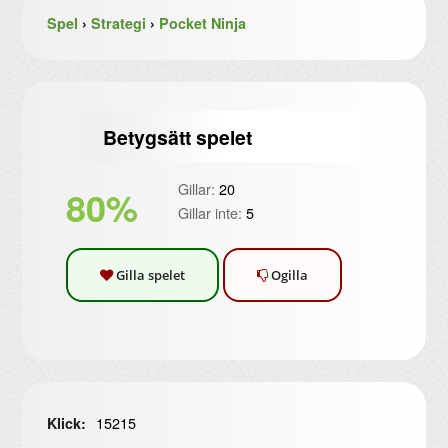
Spel
›
Strategi
›
Pocket Ninja
Betygsätt spelet
Gillar:
20
80%
Gillar inte:
5
Gilla spelet
Ogilla
15215
Klick: