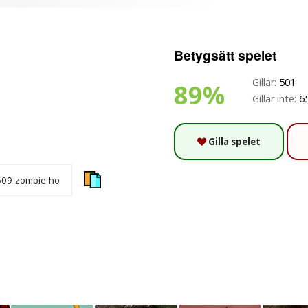
Betygsätt spelet
Gillar:
501
89%
Gillar inte:
6
Gilla spelet