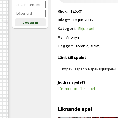
Klick:
126501
Inlagt:
16 jun 2008
Logga in
Kategori:
Skjutspel
Av:
Anonym
Taggar:
zombie, slakt,
Länk till spelet
Jiddrar spelet?
Läs mer om flashspel
.
Liknande
spel