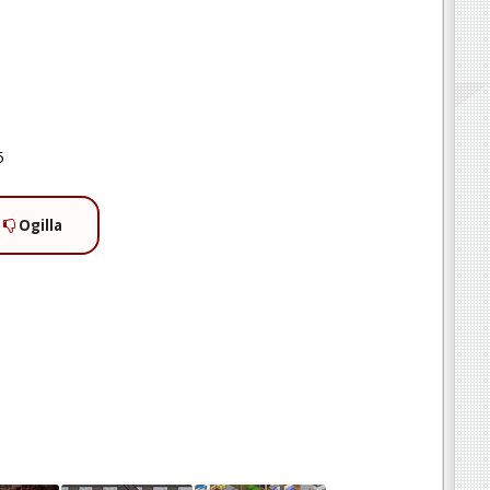
5
Ogilla