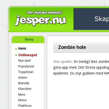
Meny
Zombie hole
Hem
Onlinespel
Nya spel
Om spelet:
En trevligt litet zomb
Populärast
göra upp med. Ditt första uppdra
Topplistan
epidemin. Du styr gubben med WAS
Action
Blandat
Klassiker
Mmo
Motor
Plattform