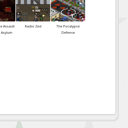
e Assault
Radio Zed
The Pocalypse
e Asylum
Defense