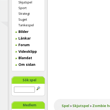
Skjutspel
Sport
Strategi
Suget
Tankespel
Bilder
Länkar
Forum
Videoklipp
Blandat
Om sidan
Sök spel
Medlem
Spel
›
Skjutspel
›
Zombie h