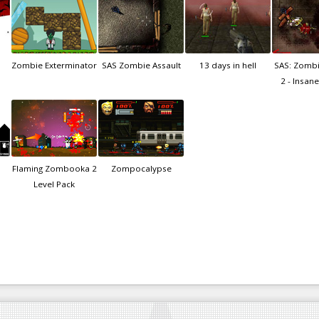
n
Zombie Exterminator
SAS Zombie Assault
13 days in hell
SAS: Zombi
2 - Insan
Flaming Zombooka 2
Zompocalypse
Level Pack