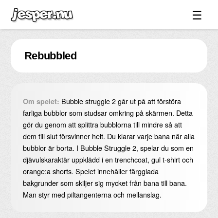
☰
Spel ↓
Rebubbled
Bilder ↓
Forum ↓
Länkar
Bubble struggle 2 går ut på att förstöra
Om spelet:
Videos
farliga bubblor som studsar omkring på skärmen. Detta
gör du genom att splittra bubblorna till mindre så att
Blandat ↓
dem till slut försvinner helt. Du klarar varje bana när alla
bubblor är borta. I Bubble Struggle 2, spelar du som en
Om sidan ↓
djävulskaraktär uppklädd i en trenchcoat, gul t-shirt och
orange:a shorts. Spelet innehåller färgglada
bakgrunder som skiljer sig mycket från bana till bana.
Man styr med piltangenterna och mellanslag.