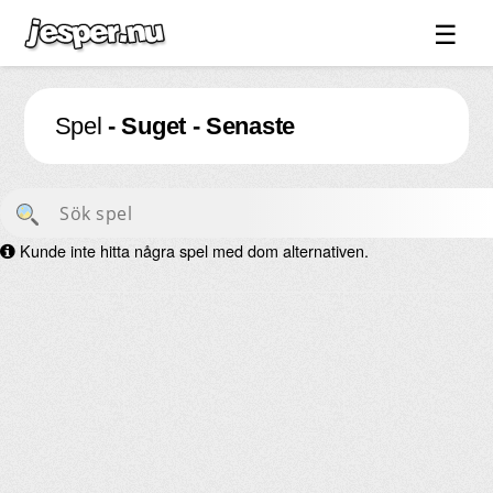
☰
Spel ↓
Spel
- Suget - Senaste
Bilder ↓
Forum ↓
Länkar
Kunde inte hitta några spel med dom alternativen.
Videos
Blandat ↓
Om sidan ↓