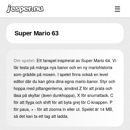
☰
Spel ↓
Super Mario 63
Bilder ↓
Forum ↓
Länkar
Ett fanspel inspirerat av Super Mario 64. Vi
Om spelet:
Videos
får testa på många nya banor och en ny mariohistoria
som grädde på mosen. I spelet finns också en level
Blandat ↓
editor där du kan göra dina egna mario-banor. Styr och
hoppa med piltangenterna, använd Z för att prata och
Om sidan ↓
läsa på skyltar (även dunkhoppa), X för snurrattack, C
för att flyga och shift för att byta grej för C-knappen. P
för paus, + - för att zooma in eller ut. Spelet är 14 MB,
så det kan ta ett tag att ladda.