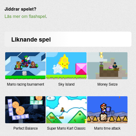
Jiddrar spelet?
Läs mer om flashspel
.
Liknande
spel
Mario racing tournament
Sky Island
Money Seize
Perfect Balance
Super Mario Kart Classic
Mario time attack