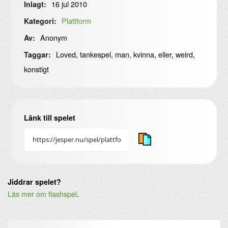
16 jul 2010
Inlagt:
Plattform
Kategori:
Anonym
Av:
Loved, tankespel, man, kvinna, eller, weird,
Taggar:
konstigt
Länk till spelet
Jiddrar spelet?
Läs mer om flashspel
.