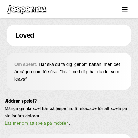
☰
Spel ↓
Loved
Bilder ↓
Forum ↓
Länkar
Här ska du ta dig igenom banan, men det
Om spelet:
Videos
är någon som försöker "tala" med dig, har du det som
krävs?
Blandat ↓
Om sidan ↓
Jiddrar spelet?
Många gamla spel här på jesper.nu är skapade för att spela på
stationära datorer.
Läs mer om att spela på mobilen
.