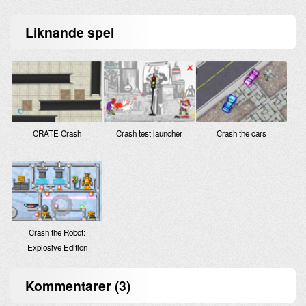
Liknande
spel
CRATE Crash
Crash test launcher
Crash the cars
Crash the Robot:
Explosive Edition
Kommentarer (3)