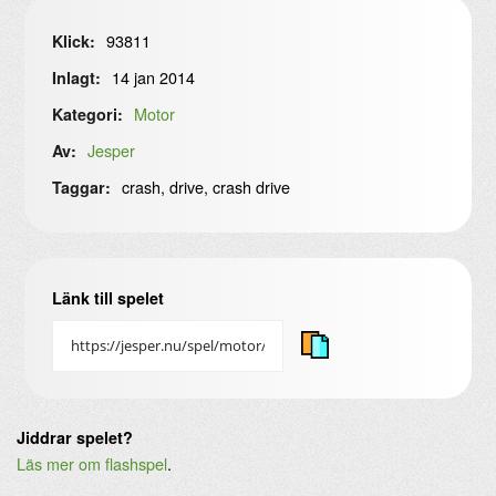
93811
Klick:
14 jan 2014
Inlagt:
Motor
Kategori:
Jesper
Av:
crash, drive, crash drive
Taggar:
Länk till spelet
Jiddrar spelet?
Läs mer om flashspel
.