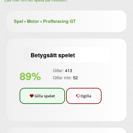
Spel
›
Motor
›
Proffsracing GT
Betygsätt spelet
Gillar:
413
89%
Gillar inte:
52
Gilla spelet
Ogilla