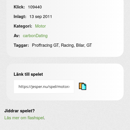
109440
Klick:
13 sep 2011
Inlagt:
Motor
Kategori:
carbonDating
Av:
Proffracing GT, Racing, Bilar, GT
Taggar:
Länk till spelet
Jiddrar spelet?
Läs mer om flashspel
.