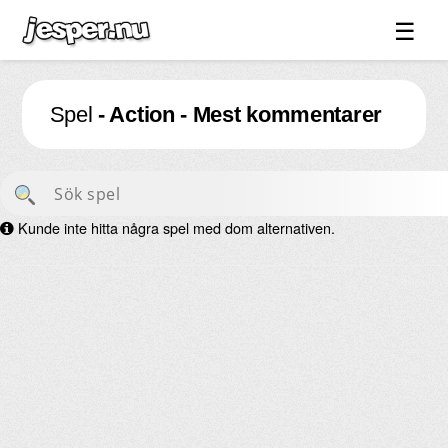
☰
Spel ↓
Spel
- Action - Mest kommentarer
Bilder ↓
Forum ↓
Länkar
Kunde inte hitta några spel med dom alternativen.
Videos
Blandat ↓
Om sidan ↓