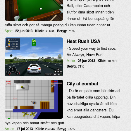
Ball, eller Carambole) och
slutför dina skott innan tiden
rinner ut. Få bonuspoäng för
tuffa skott och gör så många poäng du kan innan tiden rinner ut.
Sport
22 jun 2013
Klick:
33 631
Betyg:
71%
Heat Rush USA
- Speed your way to first race.
As Always, Have Fun!
Motor
25 jun 2013
Klick:
19 891
Betyg:
71%
City at combat
- Du är en polis som blir skickad
på flertalet olika uppdrag, Din
huvudsakliga syssla är att föra
krig emot alla gangsters. Du
kan uppgradera ditt vapen, köpa
nya vapen och annat smått och gott
Action
17 jul 2013
Klick:
26 344
Betyg:
55%