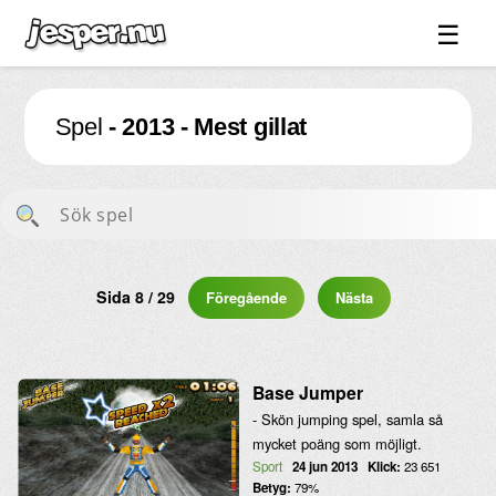
☰
Spel ↓
Spel
- 2013 - Mest gillat
Bilder ↓
Forum ↓
Länkar
Videos
Blandat ↓
Sida 8 / 29
Föregående
Nästa
Om sidan ↓
Base Jumper
- Skön jumping spel, samla så
mycket poäng som möjligt.
Sport
24 jun 2013
Klick:
23 651
Betyg:
79%