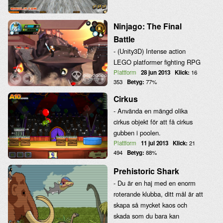
Ninjago: The Final
Battle
- (Unity3D) Intense action
LEGO platformer fighting RPG
Plattform
28 jun 2013
Klick:
16
353
Betyg:
77%
Cirkus
- Använda en mängd olika
cirkus objekt för att få cirkus
gubben i poolen.
Plattform
11 jul 2013
Klick:
21
494
Betyg:
88%
Prehistoric Shark
- Du är en haj med en enorm
roterande klubba, ditt mål är att
skapa så mycket kaos och
skada som du bara kan