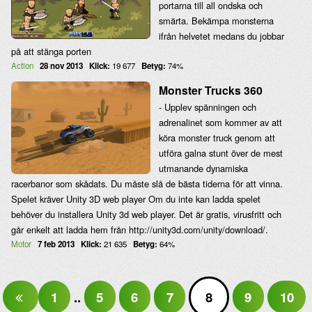
portarna till all ondska och
smärta. Bekämpa monsterna
ifrån helvetet medans du jobbar
på att stänga porten
Action
28 nov 2013
Klick:
19 677
Betyg:
74%
Monster Trucks 360
- Upplev spänningen och
adrenalinet som kommer av att
köra monster truck genom att
utföra galna stunt över de mest
utmanande dynamiska
racerbanor som skådats. Du måste slå de bästa tiderna för att vinna.
Spelet kräver Unity 3D web player Om du inte kan ladda spelet
behöver du installera Unity 3d web player. Det är gratis, virusfritt och
går enkelt att ladda hem från http://unity3d.com/unity/download/.
Motor
7 feb 2013
Klick:
21 635
Betyg:
64%
1
..
5
6
7
8
9
10