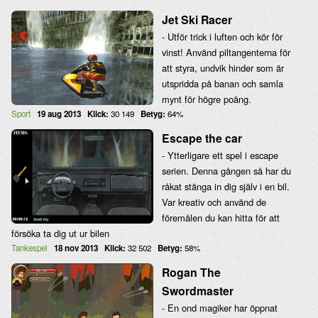
Jet Ski Racer
- Utför trick i luften och kör för
vinst! Använd piltangenterna för
att styra, undvik hinder som är
utspridda på banan och samla
mynt för högre poäng.
Sport
19 aug 2013
Klick:
30 149
Betyg:
64%
Escape the car
- Ytterligare ett spel i escape
serien. Denna gången så har du
råkat stänga in dig själv i en bil.
Var kreativ och använd de
föremålen du kan hitta för att
försöka ta dig ut ur bilen
Tankespel
18 nov 2013
Klick:
32 502
Betyg:
58%
Rogan The
Swordmaster
- En ond magiker har öppnat