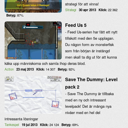
strategi för att vinna!
Strategi
30 apr 2013
Klick:
22 362
Betyg:
87%
Feed Us 5
- Feed Us-serien har fått ett nytt
tillskott med den 5e upplagan.
Du någon form av monsterfisk
som från början är instängd
men skall ta dig ut för att kunna
käka upp människorna och samla ihop deras blod.
Action
23 maj 2013
Klick:
14 307
Betyg:
92%
Save The Dummy: Level
pack 2
- Save The Dummy är tillbaka
med en ny och intressant
levelpack! Det är många nya
nivåer med en hel del
intressanta lösningar
Tankespel
19 jul 2013
Klick:
24 124
Betyg:
69%