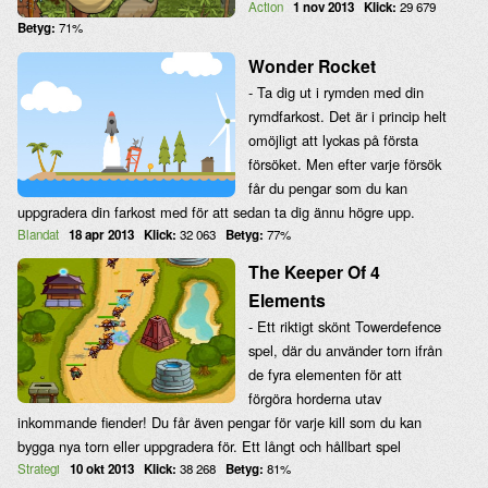
Action
1 nov 2013
Klick:
29 679
Betyg:
71%
Wonder Rocket
- Ta dig ut i rymden med din
rymdfarkost. Det är i princip helt
omöjligt att lyckas på första
försöket. Men efter varje försök
får du pengar som du kan
uppgradera din farkost med för att sedan ta dig ännu högre upp.
Blandat
18 apr 2013
Klick:
32 063
Betyg:
77%
The Keeper Of 4
Elements
- Ett riktigt skönt Towerdefence
spel, där du använder torn ifrån
de fyra elementen för att
förgöra horderna utav
inkommande fiender! Du får även pengar för varje kill som du kan
bygga nya torn eller uppgradera för. Ett långt och hållbart spel
Strategi
10 okt 2013
Klick:
38 268
Betyg:
81%