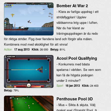
Bomber At War 2
- Klara av farliga uppdrag i ett
stridsflygplan! Upplev
våldsamma krig uppe i luften.
När du har klarat av
träningsuppdragen är du redo
för riktiga strider. Flyg över fiendens land och förgör alla målen.
Kombinera mod med skicklighet för att vinna!
Action
17 aug 2013
Klick:
26 000
Betyg:
81%
Acool Pool Qualifying
- Konkurrera med bästa
spelarna i världen. Se vem som
kan få de högsta poängen
under 3 minuter?
Sport
16 jan 2013
Klick:
24 403
Betyg:
79%
Penthouse Pool 3D
- Mus = Sikta & skjuta. Välj
önskat spel (Straight Pool, 9