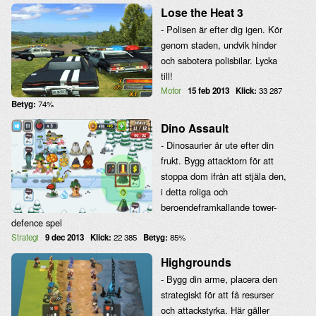
Lose the Heat 3
- Polisen är efter dig igen. Kör
genom staden, undvik hinder
och sabotera polisbilar. Lycka
till!
Motor
15 feb 2013
Klick:
33 287
Betyg:
74%
Dino Assault
- Dinosaurier är ute efter din
frukt. Bygg attacktorn för att
stoppa dom ifrån att stjäla den,
i detta roliga och
beroendeframkallande tower-
defence spel
Strategi
9 dec 2013
Klick:
22 385
Betyg:
85%
Highgrounds
- Bygg din arme, placera den
strategiskt för att få resurser
och attackstyrka. Här gäller