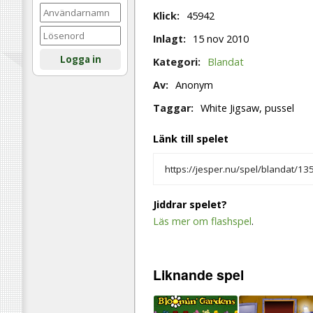
Klick:
45942
Inlagt:
15 nov 2010
Logga in
Kategori:
Blandat
Av:
Anonym
Taggar:
White Jigsaw, pussel
Länk till spelet
Jiddrar spelet?
Läs mer om flashspel
.
Liknande
spel