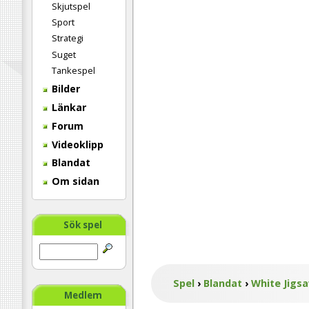
Skjutspel
Sport
Strategi
Suget
Tankespel
Bilder
Länkar
Forum
Videoklipp
Blandat
Om sidan
Sök spel
Spel
›
Blandat
›
White Jigs
Medlem