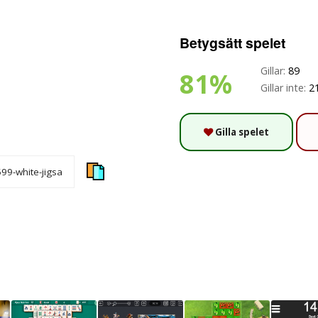
Betygsätt spelet
Gillar:
89
81%
Gillar inte:
2
Gilla spelet