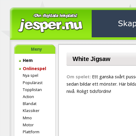
Meny
White Jigsaw
Hem
Onlinespel
Nya spel
Om spelet:
Ett ganska svårt pusse
Populärast
sedan bildar ett mönster. Här bild
Topplistan
nivå. Roligt tidsfördriv!
Action
Blandat
Klassiker
Mmo
Motor
Plattform