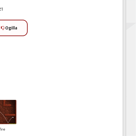
21
Ogilla
fire