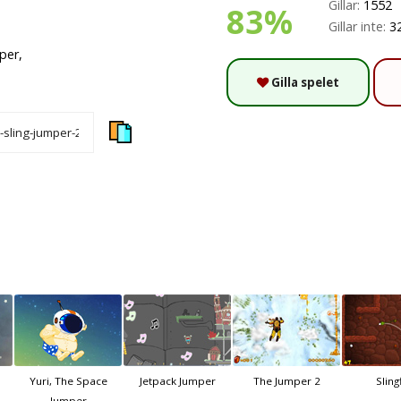
Gillar:
1552
83%
Gillar inte:
3
per,
Gilla spelet
Yuri, The Space
Jetpack Jumper
The Jumper 2
Sling
Jumper