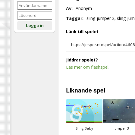
Av:
Anonym
Taggar:
sling jumper 2, sling jum
Logga in
Länk till spelet
Jiddrar spelet?
Läs mer om flashspel
.
Liknande
spel
Sling Baby
Jumper 3