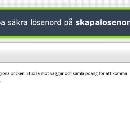
n gröna pricken. Studsa mot väggar och samla poäng för att komma
.