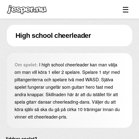
☰
Spel ↓
High school cheerleader
Bilder ↓
Forum ↓
Länkar
I high school cheerleader kan man välja
Om spelet:
Videos
om man vill köra 1 eller 2 spelare. Spelare 1 styr med
piltangenterna och spelare två med WASD. Själva
Blandat ↓
spelet fungerar ungefär som guitarr hero fast med
andra knappar. Skillnaden här är att du istället för att
Om sidan ↓
spela gitarr dansar cheerleading-dans. Väljer du att
köra själv så ska du gå på cirka 10 träningar innan du
vinner ett cheerleader-pris.
Jiddrar spelet?