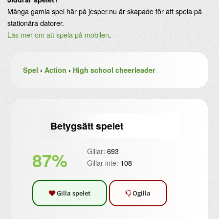
Många gamla spel här på jesper.nu är skapade för att spela på
stationära datorer.
Läs mer om att spela på mobilen
.
Spel
›
Action
›
High school cheerleader
Betygsätt spelet
Gillar:
693
87%
Gillar inte:
108
Gilla spelet
Ogilla