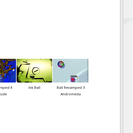
amped 4
Ink Ball
Ball Revamped 3
tude
Andromeda