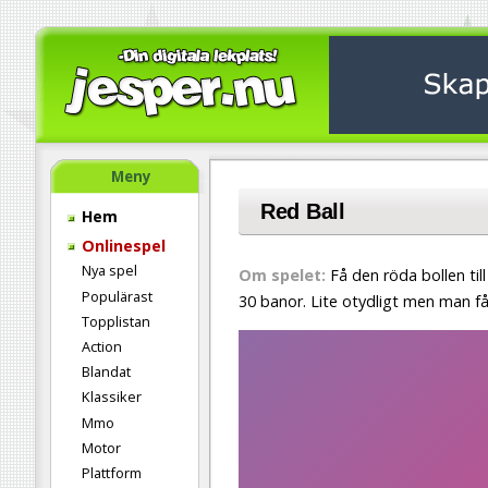
Meny
Red Ball
Hem
Onlinespel
Nya spel
Om spelet:
Få den röda bollen til
Populärast
30 banor. Lite otydligt men man få
Topplistan
Action
Blandat
Klassiker
Mmo
Motor
Plattform