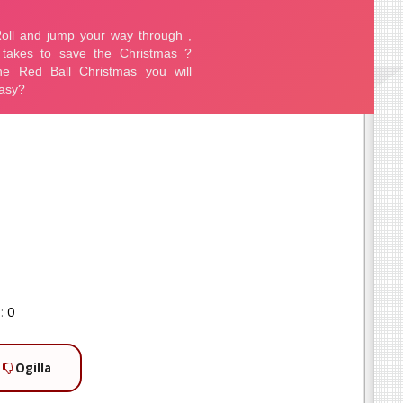
:
0
Ogilla