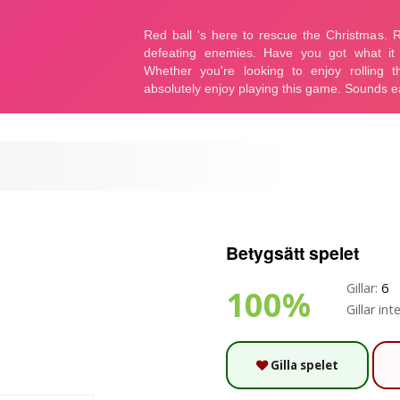
Betygsätt spelet
Gillar:
6
100%
Gillar inte
Gilla spelet