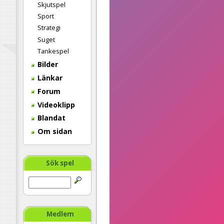
Skjutspel
Sport
Strategi
Suget
Tankespel
Bilder
Länkar
Forum
Videoklipp
Blandat
Om sidan
Sök spel
Medlem