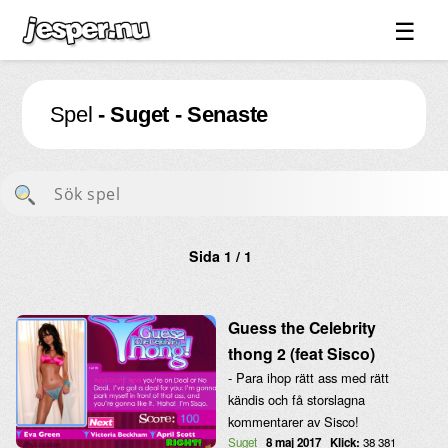
☰
Spel ↓
Spel
- Suget - Senaste
Bilder ↓
Forum ↓
Länkar
Videos
Sida 1 / 1
Blandat ↓
Om sidan ↓
Guess the Celebrity
thong 2 (feat Sisco)
- Para ihop rätt ass med rätt
kändis och få storslagna
kommentarer av Sisco!
Suget
8 maj 2017
Klick:
38 381