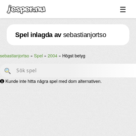
☰
Spel ↓
Spel inlagda av
sebastianjortso
Bilder ↓
Forum ↓
sebastianjortso
Spel
2004
Högst betyg
Länkar
Videos
Kunde inte hitta några spel med dom alternativen.
Blandat ↓
Om sidan ↓