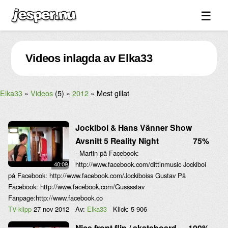
☰
Spel ↓
Videos inlagda av Elka33
Bilder ↓
Forum ↓
Elka33
Videos
(5)
2012
Mest gillat
Länkar
Videos
Jockiboi & Hans Vänner Show
Blandat ↓
Avsnitt 5 Reality Night
75%
- Martin på Facebook:
Om sidan ↓
http://www.facebook.com/dittinmusic Jockiboi
40:09
på Facebook: http://www.facebook.com/Jockiboiss Gustav På
Facebook: http://www.facebook.com/Gusssstav
Fanpage:http://www.facebook.co
TV-klipp
27 nov 2012
Av:
Elka33
Klick:
5 906
Nice front flip / skateboard
100%