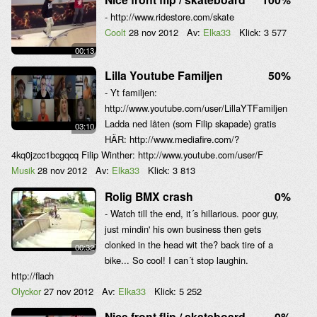
- http://www.ridestore.com/skate
Coolt
28 nov 2012
Av:
Elka33
Klick:
3 577
00:13
Lilla Youtube Familjen
50%
- Yt familjen:
http://www.youtube.com/user/LillaYTFamiljen
Ladda ned låten (som Filip skapade) gratis
03:10
HÄR: http://www.mediafire.com/?
4kq0jzcc1bcgqcq Filip Winther: http://www.youtube.com/user/F
Musik
28 nov 2012
Av:
Elka33
Klick:
3 813
Rolig BMX crash
0%
- Watch till the end, it´s hillarious. poor guy,
just mindin' his own business then gets
clonked in the head wit the? back tire of a
00:32
bike... So cool! I can´t stop laughin.
http://flach
Olyckor
27 nov 2012
Av:
Elka33
Klick:
5 252
Nice front flip / skateboard
0%