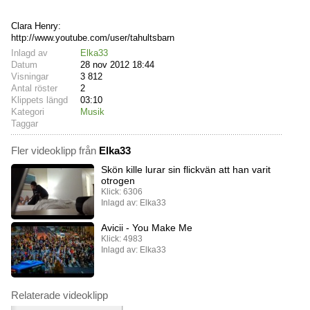
Clara Henry:
http://www.youtube.com/user/tahultsbarn
Inlagd av
Elka33
Datum
28 nov 2012 18:44
Visningar
3 812
Antal röster
2
Klippets längd
03:10
Kategori
Musik
Taggar
Fler videoklipp från
Elka33
Skön kille lurar sin flickvän att han varit
otrogen
Klick: 6306
Inlagd av: Elka33
Avicii - You Make Me
Klick: 4983
Inlagd av: Elka33
Relaterade videoklipp