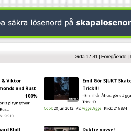
Sida 1 / 81 | Föregående |
l & Viktor
Emil Gör SJUKT Skat
amonds and Rust
Trick!!!
100%
- Emil ifrån Åhus, gör ett gr
00:07
Trick! :D
or is playing their
Coolt
20 jun 2012
Av:
ViggeDigge
Klick:
216 834
Rust.
ck:
9 910
uard Khill
Duktig vovve!