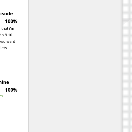
pisode
100%
 that i'm
 do 8-10
f you want
 lets
hine
100%
es