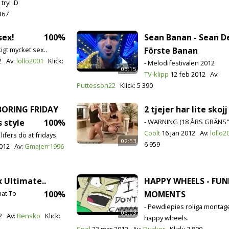
ry! :D
367
sex!
100%
Sean Banan - Sean D
skigt mycket sex..
Förste Banan
2
Av:
lollo2001
Klick:
- Melodifestivalen 2012
03:15
TV-klipp
12 feb 2012
Av:
Puttesson22
Klick:
5 390
BORING FRIDAY
2 tjejer har lite skojj
 style
100%
- WARNING (18 ÅRS GRÄNS
Coolt
16 jan 2012
Av:
lollo2
lifers do at fridays.
02:53
6 959
2012
Av:
Gmajerr1996
ux Ultimate..
HAPPY WHEELS - FU
hat To
100%
MOMENTS
- Pewdiepies roliga monta
06:03
2
Av:
Bensko
Klick:
happy wheels.
Spel
23 mar 2012
Av:
Ducker
Klick:
7 800