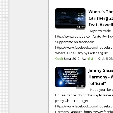
Where's The
Carlsberg 2
feat. Axwell
01:22
- My new track!
http://www.youtube.com/watch?v=S
Support me on facebook:
https://www.facebook.com/housebroth
Where's The Party by Carlsberg 201
Coolt
8 maj 2012
Av:
h3viin
Klick:
5 02
Jimmy Glaa
Harmony - 
"official"
03:01
- Hope you like 
House/trance. do not be shy to leave
Jimmy Glaad Fanpage:
https://www.facebook.com/housebro
Harmony Fanpage: https://www.face