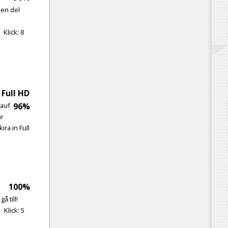
 en del
Klick:
8
 Full HD
 auf
96%
hr
ra in Full
100%
å till!
Klick:
5