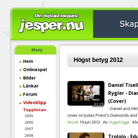
Meny
Högst betyg 2012
Hem
Onlinespel
Bilder
Daniel Tisel
Länkar
Rygler - Di
Forum
(Cover)
Videoklipp
03:29
- Daniel and Vikt
Topplistan
cover on Judas Priest's Diamonds and 
2005
Musik
19 jun 2012
Av:
ViggeDigge
Kli
2006
2007
Trololo - Ed
2008