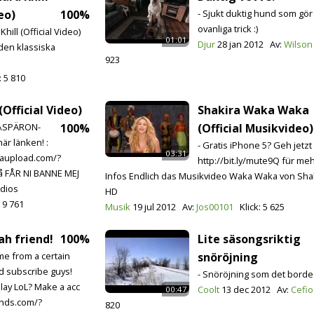
eo)
100%
- Sjukt duktig hund som gör
ovanliga trick :)
Khill (Official Video)
01:01
Djur
28 jan 2012
Av:
Wilson
den klassiska
923
:
5 810
Official Video)
Shakira Waka Waka
SÅSPÄRON-
100%
(Official Musikvideo)
är länken! :
- Gratis iPhone 5? Geh jetzt
03:31
aupload.com/?
http://bit.ly/mute9Q für me
då FÅR NI BANNE MEJ
Infos Endlich das Musikvideo Waka Waka von Shaki
dios
HD
:
9 761
Musik
19 jul 2012
Av:
Jos00101
Klick:
5 625
ah friend!
100%
Lite säsongsriktig
me from a certain
snöröjning
d subscribe guys!
- Snöröjning som det borde g
lay LoL? Make a acc
Coolt
13 dec 2012
Av:
Cefio
00:47
gends.com/?
820