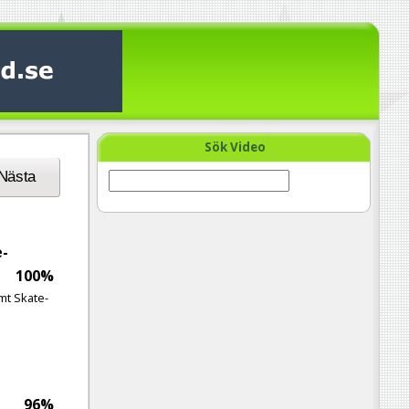
Sök Video
Nästa
e-
100%
ymt Skate-
96%