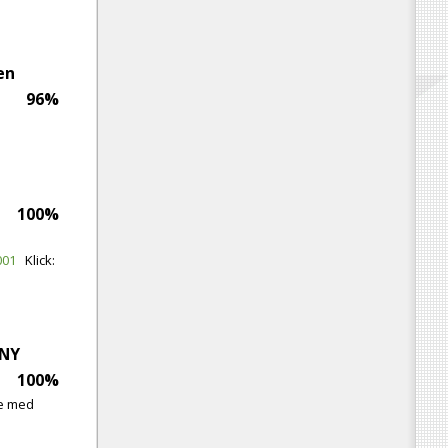
en
96%
100%
"
001
Klick:
NNY
100%
ge med