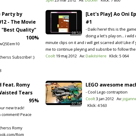
 Party by
[Let's Play] Ao Oni E
012 - The Movie
#1
 "Best Quality"
- Daiki here! this is the game
08:50
doing a let's play on... i wild
100%
minute clips on it and i will get scarred alot! Like i
juwQ5Eem10
me to continue pleying and subsribe to follow the
Coolt
19 maj 2012
Av:
DaikiIsHere
Klick:
5 064
erss Subscribe! :)
8
d Feat. Romy
LEGO awesome mac
Waisted Tears
- Cool Lego contraption
Coolt
3 jan 2012
Av:
jojjann
95%
07:56
Klick:
4 563
our new track!
 a comment! Peace
therss Romy
book.com/Rom