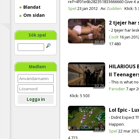
ref=4f01e6b282351833666660 Give it a t
Blandat
Spel
23 jan 2012
Av:
Zudden
Klick:
5 
Om sidan
2 tjejer har 
- 2 tjejer har le
Sök spel
Coolt
16 jan 201
00:40
17 480
HILARIOUS 
Medlem
II Teenagers
- This is what no 
02:26
Parodier
7 apr 
Klick:
5 503
Logga in
Lol Epic - L
- Didnt Expect T
Happen.
00:21
Spel
22 mar 201
4 723