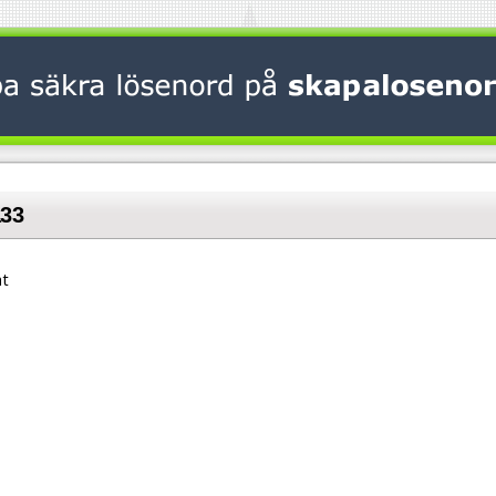
a33
at