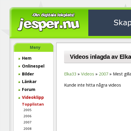
Meny
Videos inlagda av Elk
Hem
Onlinespel
Bilder
Elka33
Videos
2007
Mest gill
Länkar
Kunde inte hitta några videos
Forum
Videoklipp
Topplistan
2005
2006
2007
2008