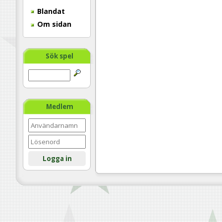
Blandat
Om sidan
Sök spel
Medlem
Logga in