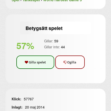
Betygsätt spelet
Gillar:
59
57%
Gillar inte:
44
Gilla spelet
Ogilla
57767
Klick:
20 maj 2014
Inlagt: