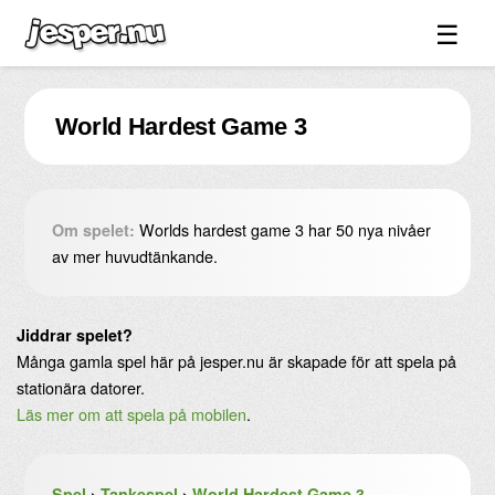
☰
Spel ↓
World Hardest Game 3
Bilder ↓
Forum ↓
Länkar
Worlds hardest game 3 har 50 nya nivåer
Om spelet:
Videos
av mer huvudtänkande.
Blandat ↓
Jiddrar spelet?
Om sidan ↓
Många gamla spel här på jesper.nu är skapade för att spela på
stationära datorer.
Läs mer om att spela på mobilen
.
Spel
›
Tankespel
›
World Hardest Game 3