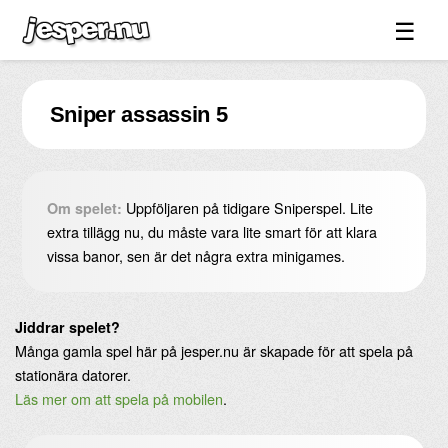
☰
Spel ↓
Sniper assassin 5
Bilder ↓
Forum ↓
Länkar
Uppföljaren på tidigare Sniperspel. Lite
Om spelet:
Videos
extra tillägg nu, du måste vara lite smart för att klara
vissa banor, sen är det några extra minigames.
Blandat ↓
Om sidan ↓
Jiddrar spelet?
Många gamla spel här på jesper.nu är skapade för att spela på
stationära datorer.
Läs mer om att spela på mobilen
.