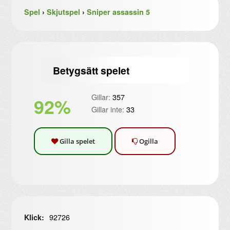
Spel
›
Skjutspel
›
Sniper assassin 5
Betygsätt spelet
Gillar:
357
92%
Gillar inte:
33
Gilla spelet
Ogilla
92726
Klick: