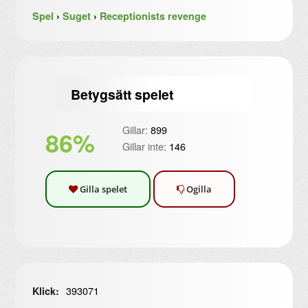
Spel
›
Suget
›
Receptionists revenge
Betygsätt spelet
Gillar:
899
86%
Gillar inte:
146
Gilla spelet
Ogilla
393071
Klick: