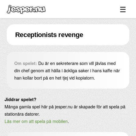
☰
Spel ↓
Receptionists revenge
Bilder ↓
Forum ↓
Länkar
Du är en sekreterare som vill jävlas med
Om spelet:
Videos
din chef genom att hälla i äckliga saker i hans kaffe när
han kollar bort på en het tjej vid kopiatorn.
Blandat ↓
Om sidan ↓
Jiddrar spelet?
Många gamla spel här på jesper.nu är skapade för att spela på
stationära datorer.
Läs mer om att spela på mobilen
.