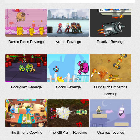
Burrito Bison Revenge
Arm of Revenge
Roadkill Revenge
Rodriguez Revenge
Cocks Revenge
Gunball 2: Emperor's
Revenge
The Smurfs Cooking
The Kill Kar II: Revenge
Osamas revenge