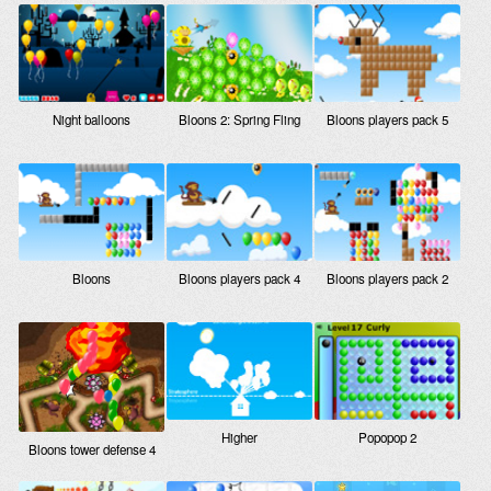
Night balloons
Bloons 2: Spring Fling
Bloons players pack 5
Bloons
Bloons players pack 4
Bloons players pack 2
Higher
Popopop 2
Bloons tower defense 4