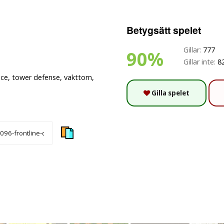
Betygsätt spelet
Gillar:
777
90%
Gillar inte:
8
nce, tower defense, vakttorn,
Gilla spelet