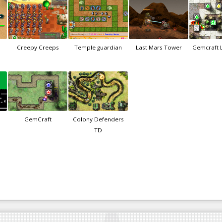
Creepy Creeps
Temple guardian
Last Mars Tower
Gemcraft 
GemCraft
Colony Defenders
TD