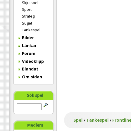
Skjutspel
Sport
Strategi
Suget
Tankespel
Bilder
Länkar
Forum
Videoklipp
Blandat
Om sidan
Sök spel
Spel
›
Tankespel
›
Frontlin
Medlem