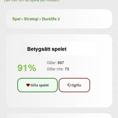
Spel
›
Strategi
›
Ducklife 2
Betygsätt spelet
Gillar:
697
91%
Gillar inte:
73
Gilla spelet
Ogilla