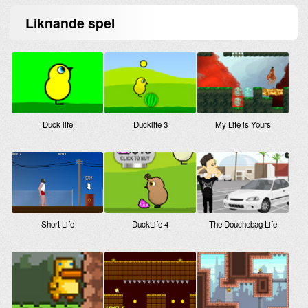
Liknande
spel
Duck life
Ducklife 3
My Life is Yours
Short Life
DuckLife 4
The Douchebag Life