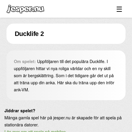
☰
Spel ↓
Ducklife 2
Bilder ↓
Forum ↓
Länkar
Uppföljaren till det populära Ducklife. I
Om spelet:
Videos
uppföljaren hittar vi nya roliga världar och en ny skill
som är bergsklättring. Som i det tidigare går det ut på
Blandat ↓
att träna upp din anka. Här ska du träna upp den inför
ank-VM.
Om sidan ↓
Jiddrar spelet?
Många gamla spel här på jesper.nu är skapade för att spela på
stationära datorer.
Läs mer om att spela på mobilen
.