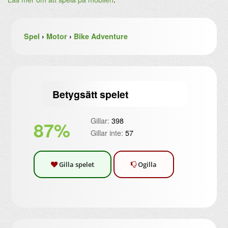
Spel
›
Motor
›
Bike Adventure
Betygsätt spelet
Gillar:
398
87%
Gillar inte:
57
Gilla spelet
Ogilla