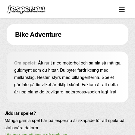
☰
Spel ↓
Bike Adventure
Bilder ↓
Forum ↓
Länkar
Åk runt med motorhoj och samla så många
Om spelet:
Videos
guldmynt som du hittar. Du byter färdriktning med
mellanslag. Resten styrs med piltangenterna. Spelet
Blandat ↓
går inte på tid vilket är riktigt skönt. Faktum är att detta
är nog bland de trevligare motorcross-spelen lagt lirat.
Om sidan ↓
Jiddrar spelet?
Många gamla spel här på jesper.nu är skapade för att spela på
stationära datorer.
Läs mer om att spela på mobilen
.