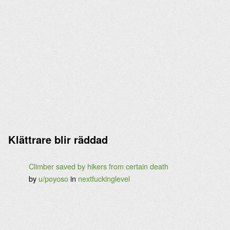
Klättrare blir räddad
Climber saved by hikers from certain death
by
u/poyoso
in
nextfuckinglevel