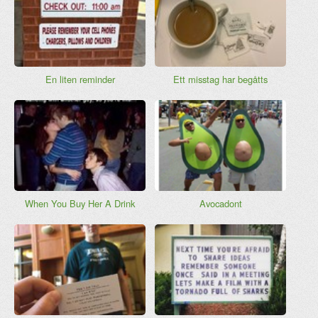
En liten reminder
Ett misstag har begåtts
When You Buy Her A Drink
Avocadont