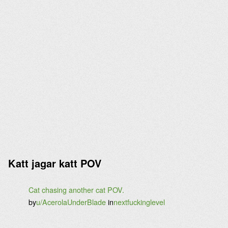
Katt jagar katt POV
Cat chasing another cat POV.
by
u/AcerolaUnderBlade
in
nextfuckinglevel