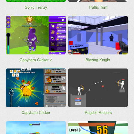
Sonic Frenzy
Traffic Tom
Capybara Clicker 2
Blazing Knight
Capybara Clicker
Ragdoll Archers