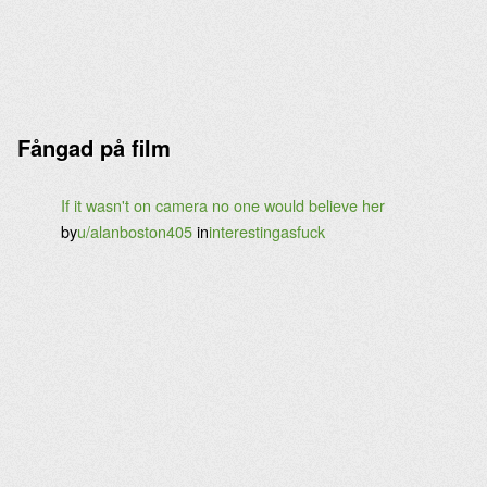
Fångad på film
If it wasn't on camera no one would believe her
by
u/alanboston405
in
interestingasfuck