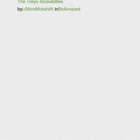
The Tokyo Rockabillies
by
u/MoniMokshith
in
BeAmazed