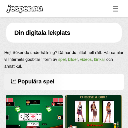
☰
Spel ↓
Din digitala lekplats
Bilder ↓
Forum ↓
Hej! Söker du underhållning? Då har du hittat helt rätt. Här samlar
Länkar
vi Internets godbitar i form av
spel
,
bilder
,
videos
,
länkar
och
Videos
annat kul.
Blandat ↓
📈 Populära spel
Om sidan ↓