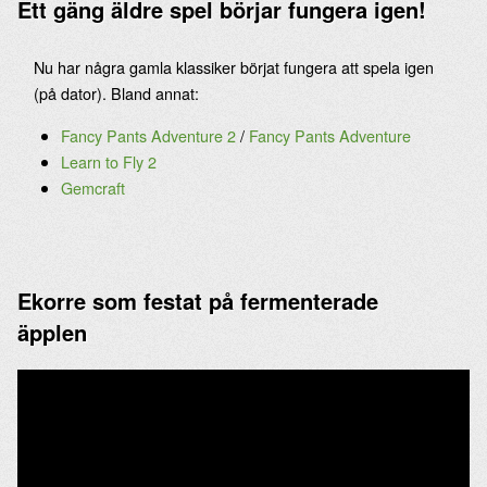
Ett gäng äldre spel börjar fungera igen!
Nu har några gamla klassiker börjat fungera att spela igen
(på dator). Bland annat:
Fancy Pants Adventure 2
/
Fancy Pants Adventure
Learn to Fly 2
Gemcraft
Ekorre som festat på fermenterade
äpplen