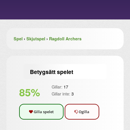
Spel
›
Skjutspel
›
Ragdoll Archers
Betygsätt spelet
Gillar:
17
85%
Gillar inte:
3
Gilla spelet
Ogilla