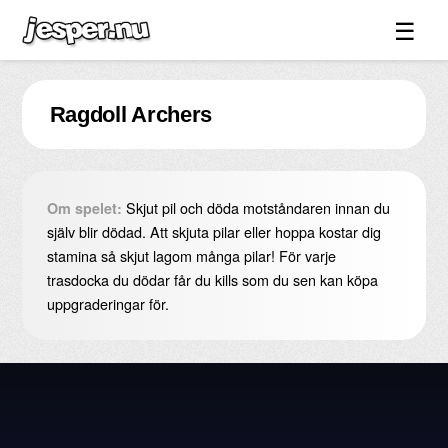
☰
Spel ↓
Ragdoll Archers
Bilder ↓
Forum ↓
Länkar
Skjut pil och döda motståndaren innan du
Om spelet:
Videos
själv blir dödad. Att skjuta pilar eller hoppa kostar dig
stamina så skjut lagom många pilar! För varje
Blandat ↓
trasdocka du dödar får du kills som du sen kan köpa
uppgraderingar för.
Om sidan ↓