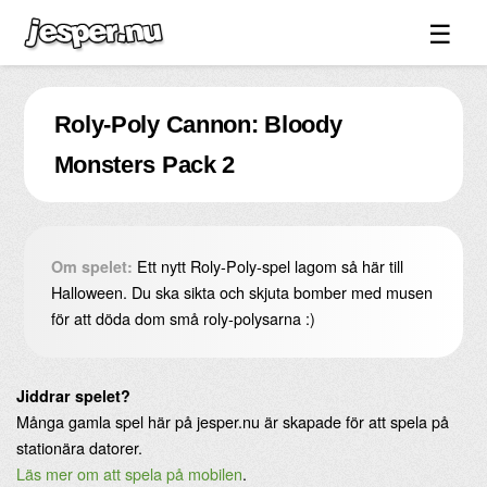
☰
Spel ↓
Roly-Poly Cannon: Bloody
Bilder ↓
Monsters Pack 2
Forum ↓
Länkar
Videos
Ett nytt Roly-Poly-spel lagom så här till
Om spelet:
Blandat ↓
Halloween. Du ska sikta och skjuta bomber med musen
för att döda dom små roly-polysarna :)
Om sidan ↓
Jiddrar spelet?
Många gamla spel här på jesper.nu är skapade för att spela på
stationära datorer.
Läs mer om att spela på mobilen
.