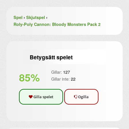
Spel
›
Skjutspel
›
Roly-Poly Cannon: Bloody Monsters Pack 2
Betygsätt spelet
Gillar:
127
85%
Gillar inte:
22
Gilla spelet
Ogilla