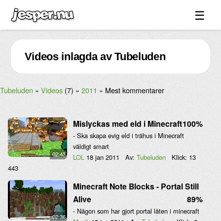
☰
Spel ↓
Videos inlagda av Tubeluden
Bilder ↓
Forum ↓
Tubeluden
Videos
(7)
2011
Mest kommentarer
Länkar
Videos
Mislyckas med eld i Minecraft
100%
Blandat ↓
- Ska skapa evig eld i trähus i Minecraft
väldigt smart
Om sidan ↓
02:43
LOL
18 jan 2011
Av:
Tubeluden
Klick:
13
443
Minecraft Note Blocks - Portal Still
Alive
89%
- Någon som har gjort portal låten i minecraft
02:36