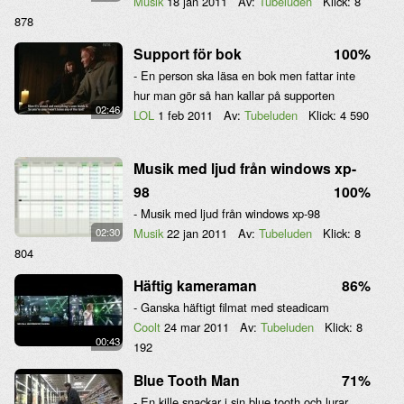
Musik
18 jan 2011
Av:
Tubeluden
Klick:
8
878
Support för bok
100%
- En person ska läsa en bok men fattar inte
hur man gör så han kallar på supporten
02:46
LOL
1 feb 2011
Av:
Tubeluden
Klick:
4 590
Musik med ljud från windows xp-
98
100%
- Musik med ljud från windows xp-98
Musik
22 jan 2011
Av:
Tubeluden
Klick:
8
02:30
804
Häftig kameraman
86%
- Ganska häftigt filmat med steadicam
Coolt
24 mar 2011
Av:
Tubeluden
Klick:
8
00:43
192
Blue Tooth Man
71%
- En kille snackar i sin blue tooth och lurar