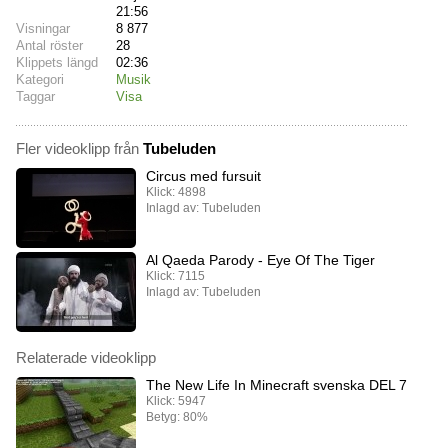
21:56
Visningar
8 877
Antal röster
28
Klippets längd
02:36
Kategori
Musik
Taggar
Visa
Fler videoklipp från
Tubeluden
Circus med fursuit
Klick: 4898
Inlagd av: Tubeluden
Al Qaeda Parody - Eye Of The Tiger
Klick: 7115
Inlagd av: Tubeluden
Relaterade videoklipp
The New Life In Minecraft svenska DEL 7
Klick: 5947
Betyg: 80%