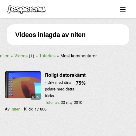
☰
Spel ↓
Videos inlagda av niten
Bilder ↓
Forum ↓
niten
Videos
(1)
Tutorials
Mest kommentarer
Länkar
Videos
Roligt datorskämt
Blandat ↓
- Driv med dina
75%
polare med detta
Om sidan ↓
tricks.
01:40
Tutorials
23 maj 2010
Av:
niten
Klick:
17 806