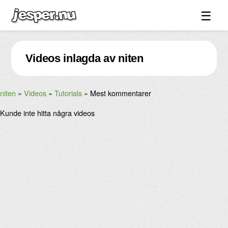
☰
Spel ↓
Videos inlagda av niten
Bilder ↓
Forum ↓
niten
Videos
Tutorials
Mest kommentarer
Länkar
Kunde inte hitta några videos
Videos
Blandat ↓
Om sidan ↓