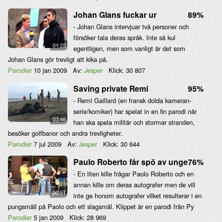
Johan Glans fuckar ur
89%
- Johan Glans intervjuar två personer och
försöker tala deras språk. Inte så kul
01:22
egentligen, men som vanligt är det som
Johan Glans gör trevligt att kika på.
Parodier
10 jan 2009
Av:
Jesper
Klick:
30 807
Saving private Remi
95%
- Remi Gaillard (en fransk dolda kameran-
serie/komiker) har spelat in en fin parodi när
03:46
han ska spela militär och stormar stranden,
besöker golfbanor och andra trevligheter.
Parodier
7 jul 2009
Av:
Jesper
Klick:
30 644
Paulo Roberto får spö av unge
76%
- En liten kille frågar Paolo Roberto och en
annan kille om deras autografer men de vill
00:51
inte ge honom autografer vilket resulterar i en
pungsmäll på Paolo och ett slagsmål. Klippet är en parodi från Py
Parodier
5 jan 2009
Klick:
28 969