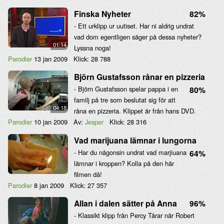
Finska Nyheter
82%
- Ett urklipp ur uutiset. Har ni aldrig undrat
vad dom egentligen säger på dessa nyheter?
01:14
Lyssna noga!
Parodier
13 jan 2009
Klick:
28 788
Björn Gustafsson rånar en pizzeria
- Björn Gustafsson spelar pappa i en
80%
familj på tre som beslutat sig för att
04:18
råna en pizzeria. Klippet är från hans DVD.
Parodier
10 jan 2009
Av:
Jesper
Klick:
28 316
Vad marijuana lämnar i lungorna
- Har du någonsin undrat vad marjiuana
64%
lämnar i kroppen? Kolla på den här
filmen då!
Parodier
8 jan 2009
Klick:
27 357
Allan i dalen sätter på Anna
96%
- Klassikt klipp från Percy Tårar när Robert