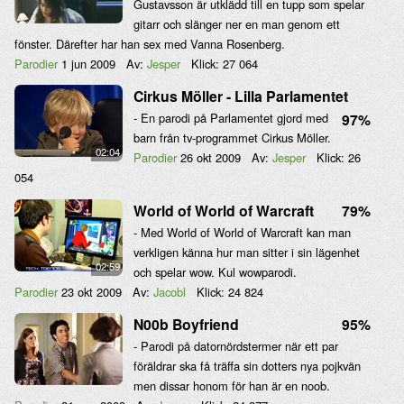
Gustavsson är utklädd till en tupp som spelar
gitarr och slänger ner en man genom ett
fönster. Därefter har han sex med Vanna Rosenberg.
Parodier
1 jun 2009
Av:
Jesper
Klick:
27 064
Cirkus Möller - Lilla Parlamentet
- En parodi på Parlamentet gjord med
97%
barn från tv-programmet Cirkus Möller.
02:04
Parodier
26 okt 2009
Av:
Jesper
Klick:
26
054
World of World of Warcraft
79%
- Med World of World of Warcraft kan man
verkligen känna hur man sitter i sin lägenhet
02:59
och spelar wow. Kul wowparodi.
Parodier
23 okt 2009
Av:
Jacobl
Klick:
24 824
N00b Boyfriend
95%
- Parodi på datornördstermer när ett par
föräldrar ska få träffa sin dotters nya pojkvän
men dissar honom för han är en noob.