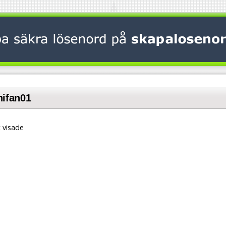
hifan01
 visade