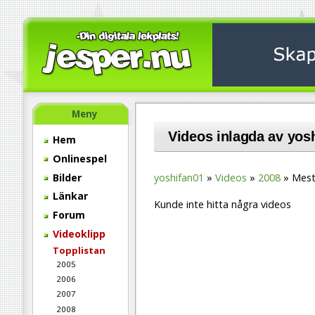
Meny
Videos inlagda av yos
Hem
Onlinespel
Bilder
yoshifan01
Videos
2008
Mest
Länkar
Kunde inte hitta några videos
Forum
Videoklipp
Topplistan
2005
2006
2007
2008