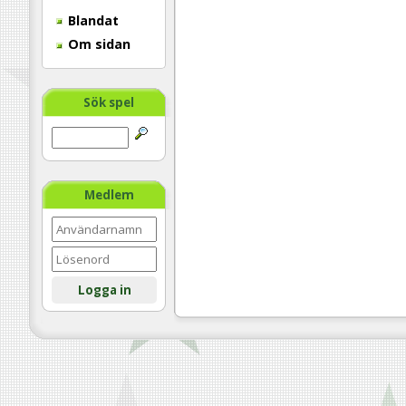
Blandat
Om sidan
Sök spel
Medlem
Logga in