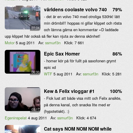
världens coolaste volvo 740
79%
- det är en volvo 740 med otroliga 530hk! lätt
min drömbil!! hoppas ni gillar klippet och rösta
07:04
och lämna gärna en kommentar =D laddade
upp klippet här också så fler kan njuta av denna skönhet!
Motor
5 aug 2011
Av:
ssmurf3n
Klick:
7 661
Epic Sax Homer
86%
- homer kör på för fullt på saxofonen grymt
epic xd
06:33
WTF
5 aug 2011
Av:
ssmurf3n
Klick:
5 281
Kew & Felix vloggar #1
100%
- Fick lust att både visa mitt och Felix ansikte,
på denna kanal, och snacka lite med er
03:17
(hypotetiskt). :)
Egeninspelat
4 aug 2011
Av:
ssmurf3n
Klick:
4 674
Cat says NOM NOM NOM while