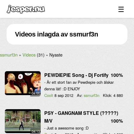
☰
Spel ↓
Videos inlagda av ssmurf3n
Bilder ↓
Forum ↓
ssmurf3n
Videos
(31)
Nyaste
Länkar
Videos
PEWDIEPIE Song - Dj Fortify
100%
Blandat ↓
- Är ett stort fan av Pewdiepie och älskar
denna låt! :D ENJOY
Om sidan ↓
04:55
Coolt
8 sep 2012
Av:
ssmurf3n
Klick:
4 880
PSY - GANGNAM STYLE (?????)
M/V
100%
- Just a awesome song :D
04:13