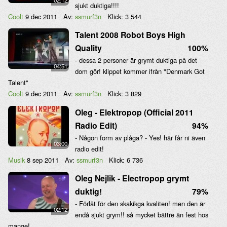
02:12
sjukt duktiga!!!!
Coolt
9 dec 2011
Av:
ssmurf3n
Klick:
3 544
Talent 2008 Robot Boys High
Quality
100%
- dessa 2 personer är grymt duktiga på det
04:51
dom gör! klippet kommer ifrån "Denmark Got
Talent"
Coolt
9 dec 2011
Av:
ssmurf3n
Klick:
3 829
Oleg - Elektropop (Official 2011
Radio Edit)
94%
- Någon form av plåga? - Yes! här får ni även
03:00
radio edit!
Musik
8 sep 2011
Av:
ssmurf3n
Klick:
6 736
Oleg Nejlik - Electropop grymt
duktig!
79%
- Förlåt för den skakikga kvaliten! men den är
02:12
endå sjukt grym!! så mycket bättre än fest hos
mange!