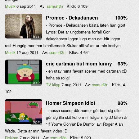
Musik
6 sep 2011
Av:
ssmurf3n
Klick:
6 109
Promoe - Dekadansen
100%
- Promoe - Dekadansen bästa låten han gjort!
Lyrics: Det är ungdomens förfall Gör
03:47
dekadansen Ingen lugn man det blir ingen
rast Hungrig man har binnikemask Slukar allt växer ur min kostym
Musik
12 aug 2011
Av:
ssmurf3n
Klick:
4 641
eric cartman but mom funny
63%
- en utav mina favorit scener med cartman xD
haha så rolig!
00:20
TV-klipp
7 aug 2011
Av:
ssmurf3n
Klick:
4
102
Homer Simpson idiot
88%
- massa scener där homer gör bort sig eller
gör sig illa skit kul om ni frågar mig :D låten är
02:43
"If You're Gonna' Be Dumb" av: Roger Alan
Wade. Detta är min favorit video :D
Reklam
7 aug 2011
Av:
ssmurf3n
Klick:
5 023