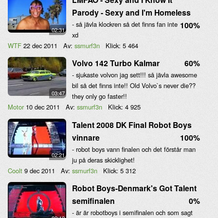
Parody - Sexy and I'm Homeless
- så jävla klockren så det finns fan inte
100%
02:31
xd
WTF
22 dec 2011
Av:
ssmurf3n
Klick:
5 464
Volvo 142 Turbo Kalmar
60%
- sjukaste volvon jag sett!!! så jävla awesome
bil så det finns inte!! Old Volvo`s never die??
03:47
they only go faster!!
Motor
10 dec 2011
Av:
ssmurf3n
Klick:
4 925
Talent 2008 DK Final Robot Boys
vinnare
100%
- robot boys vann finalen och det förstår man
02:21
ju på deras skicklighet!
Coolt
9 dec 2011
Av:
ssmurf3n
Klick:
5 312
Robot Boys-Denmark's Got Talent
semifinalen
0%
- är är robotboys i semifinalen och som sagt