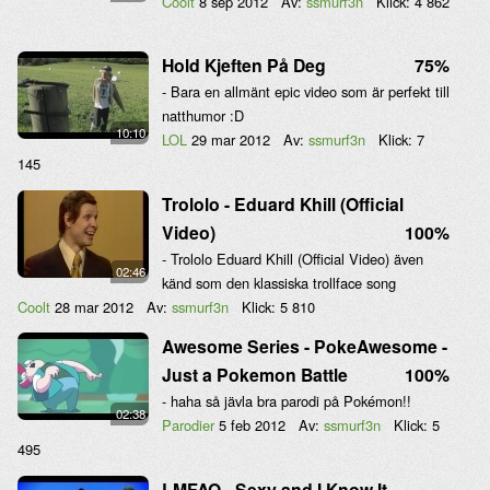
Coolt
8 sep 2012
Av:
ssmurf3n
Klick:
4 862
Hold Kjeften På Deg
75%
- Bara en allmänt epic video som är perfekt till
natthumor :D
10:10
LOL
29 mar 2012
Av:
ssmurf3n
Klick:
7
145
Trololo - Eduard Khill (Official
Video)
100%
- Trololo Eduard Khill (Official Video) även
02:46
känd som den klassiska trollface song
Coolt
28 mar 2012
Av:
ssmurf3n
Klick:
5 810
Awesome Series - PokeAwesome -
Just a Pokemon Battle
100%
- haha så jävla bra parodi på Pokémon!!
02:38
Parodier
5 feb 2012
Av:
ssmurf3n
Klick:
5
495
LMFAO - Sexy and I Know It