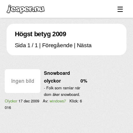
☰
Spel ↓
Högst betyg 2009
Bilder ↓
Sida 1 / 1 | Föregående | Nästa
Forum ↓
Länkar
Videos
Snowboard
Blandat ↓
olyckor
0%
- Folk som ramlar när
Om sidan ↓
dom åker snowboard.
Olyckor
17 dec 2009
Av:
windows7
Klick:
6
016