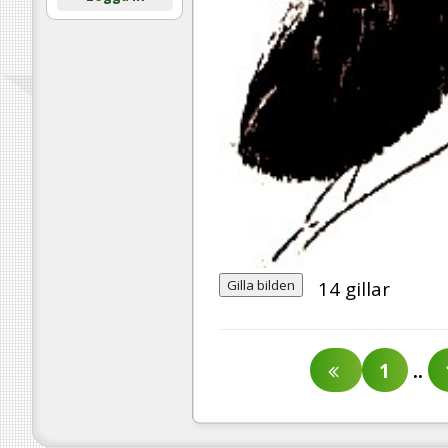
Gilla bilden
14
gillar
1
..