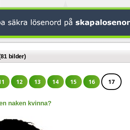
(81 bilder)
11
12
13
14
15
16
17
 en naken kvinna?