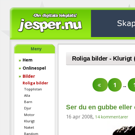
Meny
Roliga bilder - Klurigt 
Hem
Onlinespel
Bilder
Roliga bilder
1
..
Topplistan
Alla
Barn
Ser du en gubbe eller
Djur
Motor
16 apr 2008
,
14 kommentarer
Klurigt
Naket
Random