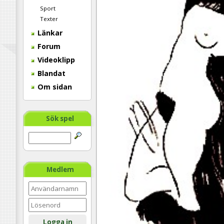
Sport
Texter
Länkar
Forum
Videoklipp
Blandat
Om sidan
Sök spel
Medlem
Logga in