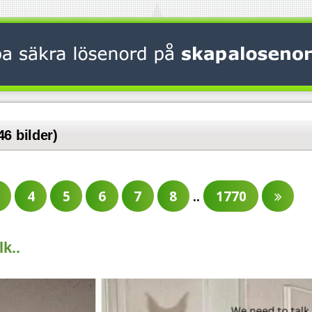
46 bilder)
4
5
6
7
8
..
1770
lk..