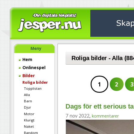
Meny
Roliga bilder - Alla (88
Hem
Onlinespel
Bilder
Roliga bilder
1
2
3
Topplistan
Alla
Barn
Dags för ett serious ta
Djur
Motor
7 nov 2022
,
kommentarer
Klurigt
Naket
Random