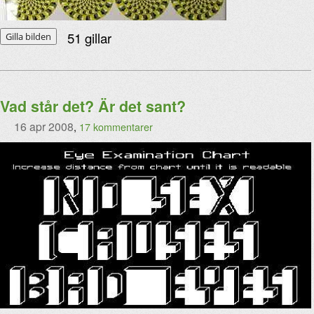
51
gillar
Gilla bilden
Vad står det? Är det sant?
16 apr 2008
,
17 kommentarer