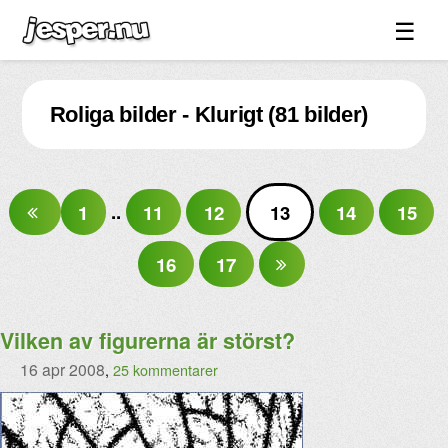
☰
Spel ↓
Roliga bilder - Klurigt (81 bilder)
Bilder ↓
Forum ↓
Länkar
1
..
11
12
13
14
15
Videos
16
17
Blandat ↓
Om sidan ↓
Vilken av figurerna är störst?
16 apr 2008
,
25 kommentarer