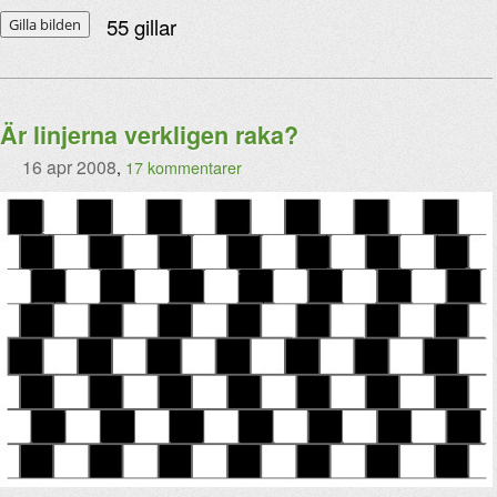
55
gillar
Gilla bilden
Är linjerna verkligen raka?
16 apr 2008
,
17 kommentarer