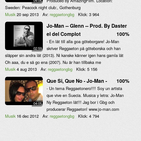
Produced by AmazingFilm. Location:
04:06
Sweden: Peacock night club:, Gothenburg
Musik
20 sep 2013
Av:
reggaetongbg
Klick:
3 964
Jo-Man -- Glenn -- Prod. By Daster
el del Complot
100%
- En låt till alla goa göteborgare! Jo-Man
skriver Reggaeton på göteborska och han
02:59
släpper sin andra låt (2013). Ni kanske känner igen hans gamla låt
Oh aaa, du e så go ena (2007). Nu är han tillbaka me
Musik
4 aug 2013
Av:
reggaetongbg
Klick:
5 156
Que Si, Que No - Jo-Man -
100%
- Un tema Reggaetonero!!!! Soy un artista
que vive en Suecia. Musica y letra: Jo-Man
Ny Reggaeton låt!!! Jag bor i Gbg och
04:05
producerar Reggaeton! www.jo-man.com
Musik
16 dec 2012
Av:
reggaetongbg
Klick:
4 794