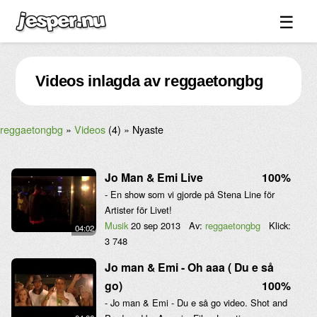
☰
Spel ↓
Videos inlagda av reggaetongbg
Bilder ↓
Forum ↓
reggaetongbg
Videos
(4)
Nyaste
Länkar
Videos
Jo Man & Emi Live
100%
Blandat ↓
- En show som vi gjorde på Stena Line för
Artister för Livet!
Om sidan ↓
Musik
20 sep 2013
Av:
reggaetongbg
Klick:
04:02
3 748
Jo man & Emi - Oh aaa ( Du e så
go)
100%
- Jo man & Emi - Du e så go video. Shot and