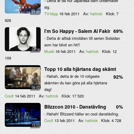
- Detta är då hur Japanska barn underhåller
sig.
01:20
TV-klipp
16 feb 2011
Av:
hattrick
Klick:
7
926
I'm So Happy - Salem Al Fakir
69%
- Detta är alltså introlåten till serien Solsidan
som har blivit en hit!!
04:16
Musik
16 feb 2011
Av:
hattrick
Klick:
12
109
Topp 10 alla hjärtans dag skämt
- Hahah, detta är de 10 roligaste
92%
skämten du kan göra på alla hjärtans
06:02
dag!
Coolt
14 feb 2011
Av:
hattrick
Klick:
17 520
Blizzcon 2010 - Danstävling
0%
- Hahah! Blizzard håller en cool danstävling.
Coolt
13 feb 2011
Av:
hattrick
Klick:
4 728
15:03