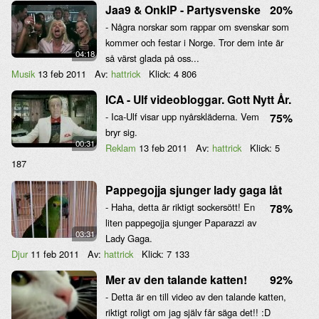
Jaa9 & OnklP - Partysvenske
20%
- Några norskar som rappar om svenskar som
kommer och festar i Norge. Tror dem inte är
04:18
så värst glada på oss...
Musik
13 feb 2011
Av:
hattrick
Klick:
4 806
ICA - Ulf videobloggar. Gott Nytt År.
- Ica-Ulf visar upp nyårskläderna. Vem
75%
bryr sig.
00:31
Reklam
13 feb 2011
Av:
hattrick
Klick:
5
187
Pappegojja sjunger lady gaga låt
- Haha, detta är riktigt sockersött! En
78%
liten pappegojja sjunger Paparazzi av
03:31
Lady Gaga.
Djur
11 feb 2011
Av:
hattrick
Klick:
7 133
Mer av den talande katten!
92%
- Detta är en till video av den talande katten,
riktigt roligt om jag själv får säga det!! :D