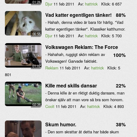
01:26
Djur
11 feb 2011
Av:
hattrick
Klick:
6 657
Vad katter egentligen tänker!
88%
- Hahah, denna video är bara för härlig. "Vad
katter egentligen tänker". Klassiker katthumor.
00:55
Djur
11 feb 2011
Av:
hattrick
Klick:
5 700
Volkswagen Reklam: The Force
- Hahahah, ruggigt skön reklam av
100%
Volkswagen! Garvade faktiskt.
01:02
Reklam
11 feb 2011
Av:
hattrick
Klick:
5
801
Kille med skills dansar
22%
- Denna kille är en riktigt duktig dansare, man
önskar själv att man vore så bra som honom.
02:38
Coolt
11 feb 2011
Av:
hattrick
Klick:
4 893
Skum humor.
38%
- Den som skrattar åt detta har både skum