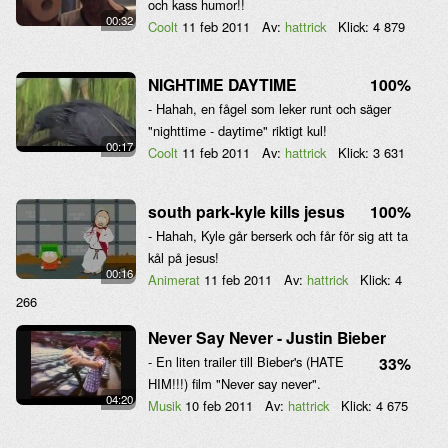
och kass humor!!
00:32
Coolt
11 feb 2011
Av:
hattrick
Klick:
4 879
NIGHTIME DAYTIME
100%
- Hahah, en fågel som leker runt och säger
"nighttime - daytime" riktigt kul!
00:17
Coolt
11 feb 2011
Av:
hattrick
Klick:
3 631
south park-kyle kills jesus
100%
- Hahah, Kyle går berserk och får för sig att ta
kål på jesus!
00:16
Animerat
11 feb 2011
Av:
hattrick
Klick:
4
266
Never Say Never - Justin Bieber
- En liten trailer till Bieber's (HATE
33%
HIM!!!) film "Never say never".
04:20
Musik
10 feb 2011
Av:
hattrick
Klick:
4 675