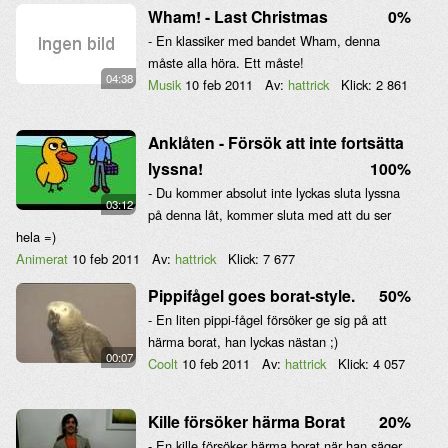
Wham! - Last Christmas
0%
- En klassiker med bandet Wham, denna
måste alla höra. Ett måste!
04:38
Musik
10 feb 2011
Av:
hattrick
Klick:
2 861
Anklåten - Försök att inte fortsätta
lyssna!
100%
- Du kommer absolut inte lyckas sluta lyssna
03:12
på denna låt, kommer sluta med att du ser
hela =)
Animerat
10 feb 2011
Av:
hattrick
Klick:
7 677
Pippifågel goes borat-style.
50%
- En liten pippi-fågel försöker ge sig på att
härma borat, han lyckas nästan ;)
00:07
Coolt
10 feb 2011
Av:
hattrick
Klick:
4 057
Kille försöker härma Borat
20%
- En kille försöker härma borat när han säger