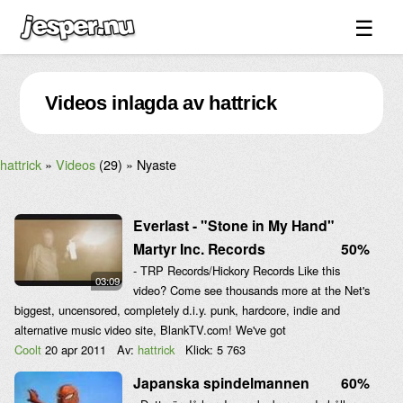
☰
Spel ↓
Videos inlagda av hattrick
Bilder ↓
Forum ↓
hattrick
Videos
(29)
Nyaste
Länkar
Videos
Everlast - "Stone in My Hand"
Blandat ↓
Martyr Inc. Records
50%
- TRP Records/Hickory Records Like this
Om sidan ↓
03:09
video? Come see thousands more at the Net's
biggest, uncensored, completely d.i.y. punk, hardcore, indie and
alternative music video site, BlankTV.com! We've got
Coolt
20 apr 2011
Av:
hattrick
Klick:
5 763
Japanska spindelmannen
60%