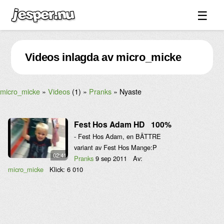
☰
Spel ↓
Videos inlagda av micro_micke
Bilder ↓
Forum ↓
micro_micke
Videos
(1)
Pranks
Nyaste
Länkar
Videos
Fest Hos Adam HD
100%
Blandat ↓
- Fest Hos Adam, en BÄTTRE
variant av Fest Hos Mange:P
Om sidan ↓
02:41
Pranks
9 sep 2011
Av:
micro_micke
Klick:
6 010