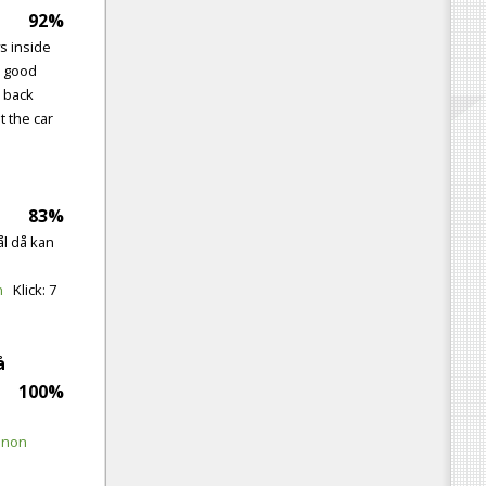
92%
ys inside
e good
 back
 the car
83%
hål då kan
n
Klick:
7
å
100%
enon