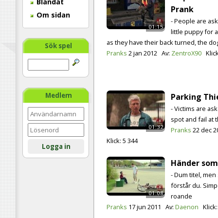
Blandat
Prank
Om sidan
- People are as
01:15
little puppy for
as they have their back turned, the d
Sök spel
Pranks
2 jan 2012
Av:
ZentroX90
Klic
Medlem
Parking Thi
- Victims are as
spot and fail at t
01:32
Pranks
22 dec 2
Klick:
5 344
Logga in
Händer som
- Dum titel, men
förstår du. Simp
01:08
roande
Pranks
17 jun 2011
Av:
Daenon
Klick