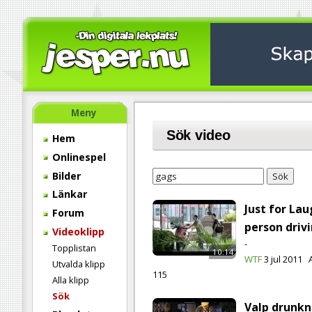
Meny
Sök video
Hem
Onlinespel
Bilder
Sök
Länkar
Just for Lau
Forum
person driv
Videoklipp
-
Topplistan
10:14
WTF
3 jul 2011
Utvalda klipp
115
Alla klipp
Sök
Valp drunkn