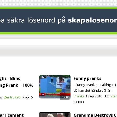
ghs - Blind
Funny pranks
ing Prank
100%
- Funny prank titta aldrig in i 
då kan det hända såhär.
Pranks
1 sep 2010
Av:
nite
Av:
ZentroX90
Klick:
5
02:00
11 888
ar i cement
Grandma Destroys C