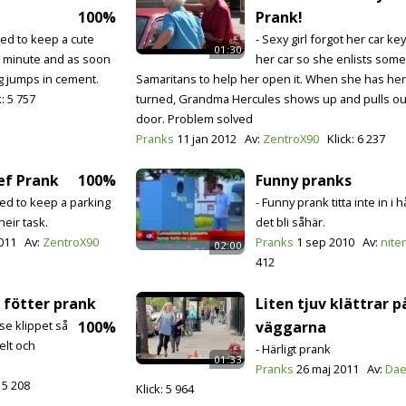
100%
Prank!
ked to keep a cute
- Sexy girl forgot her car ke
01:30
 a minute and as soon
her car so she enlists som
og jumps in cement.
Samaritans to help her open it. When she has her
k:
5 757
turned, Grandma Hercules shows up and pulls out
door. Problem solved
Pranks
11 jan 2012
Av:
ZentroX90
Klick:
6 237
ef Prank
100%
Funny pranks
ked to keep a parking
- Funny prank titta inte in i 
heir task.
det bli såhär.
011
Av:
ZentroX90
Pranks
1 sep 2010
Av:
nite
02:00
412
 fötter prank
Liten tjuv klättrar p
 se klippet så
100%
väggarna
elt och
- Härligt prank
01:33
Pranks
26 maj 2011
Av:
Da
:
5 208
Klick:
5 964