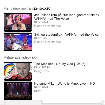
Fler videoklipp från
ZentroX90
Jaquelines lista på Hur man glömmer sitt ex -
VAKNA! med The Voice
Klick: 9841
Inlagd av: ZentroX90
Sviniga studentflak - VAKNA! med the Voice
Klick: 8688
Inlagd av: ZentroX90
Relaterade videoklipp
The Moniker - Oh My God [1080p]
Klick: 10514
Betyg: 88%
Hatsune Miku - World is Mine, Live in HD
Klick: 4041
Betyg: --