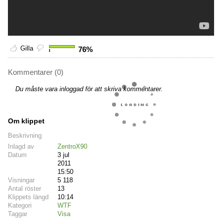
Gilla
76%
Kommentarer (0)
Du måste vara inloggad för att skriva kommentarer.
Om klippet
Beskrivning
Inlagd av
ZentroX90
Datum
3 jul
2011
15:50
Visningar
5 118
Antal röster
13
Klippets längd
10:14
Kategori
WTF
Taggar
Visa